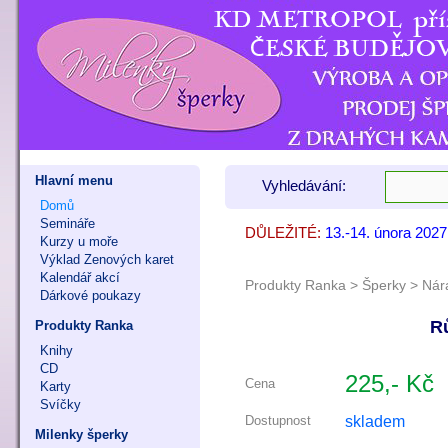
Hlavní menu
Vyhledávání:
Domů
Semináře
DŮLEŽITÉ:
13.-14. února 202
7. - 8. listopadu 
9. - 11. října 202
Kurzy u moře
Výklad Zenových karet
Kalendář akcí
Produkty Ranka
>
Šperky
>
Nár
Dárkové poukazy
R
Produkty Ranka
Knihy
CD
225,- Kč
Cena
Karty
Svíčky
skladem
Dostupnost
Milenky šperky