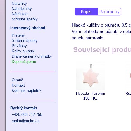
Náramky
Náhrdelníky
Náušnice
Stříbrné šperky
Hladké kuličky o průměru 0,5 
Internetový obchod
Velmi blahodárně působí v oblas
Prsteny
soucit, harmonie.
Stříbrné šperky
Přívěsky
Související prod
Knihy a karty
Drahé kameny chmatky
Doporučujeme
O mně
Kontakt
Kde nás najdete?
Hvězda - růženín
Růž
150,- Kč
Rychlý kontakt
+420 603 712 750
ranka@ranka.cz