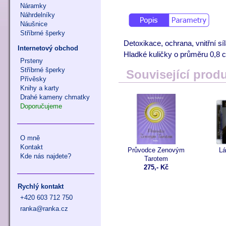
Náramky
Náhrdelníky
Náušnice
Stříbrné šperky
Detoxikace, ochrana, vnitřní sí
Internetový obchod
Hladké kuličky o průměru 0,8 
Prsteny
Stříbrné šperky
Související prod
Přívěsky
Knihy a karty
Drahé kameny chmatky
Doporučujeme
O mně
Kontakt
Průvodce Zenovým
Lá
Kde nás najdete?
Tarotem
275,- Kč
Rychlý kontakt
+420 603 712 750
ranka@ranka.cz