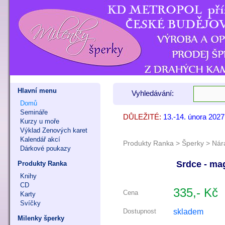
Hlavní menu
Vyhledávání:
Domů
Semináře
DŮLEŽITÉ:
13.-14. února 202
7. - 8. listopadu 
9. - 11. října 202
Kurzy u moře
Výklad Zenových karet
Kalendář akcí
Produkty Ranka
>
Šperky
>
Nár
Dárkové poukazy
Srdce - mag
Produkty Ranka
Knihy
CD
335,- Kč
Cena
Karty
Svíčky
skladem
Dostupnost
Milenky šperky