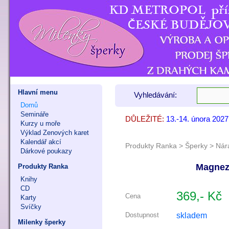
Hlavní menu
Vyhledávání:
Domů
Semináře
DŮLEŽITÉ:
13.-14. února 202
7. - 8. listopadu 
9. - 11. října 202
Kurzy u moře
Výklad Zenových karet
Kalendář akcí
Produkty Ranka
>
Šperky
>
Nár
Dárkové poukazy
Magnez
Produkty Ranka
Knihy
CD
369,- Kč
Cena
Karty
Svíčky
skladem
Dostupnost
Milenky šperky