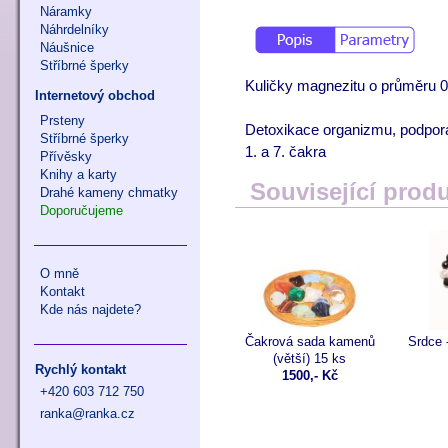
Náramky
Náhrdelníky
Náušnice
Stříbrné šperky
Kuličky magnezitu o průměru 0
Internetový obchod
Prsteny
Detoxikace organizmu, podpor
Stříbrné šperky
1. a 7. čakra
Přívěsky
Knihy a karty
Související prod
Drahé kameny chmatky
Doporučujeme
O mně
Kontakt
Kde nás najdete?
Čakrová sada kamenů
Srdce 
(větší) 15 ks
Rychlý kontakt
1500,- Kč
+420 603 712 750
ranka@ranka.cz