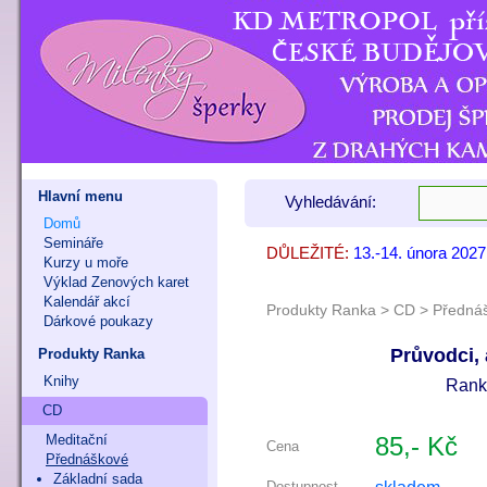
Hlavní menu
Vyhledávání:
Domů
Semináře
DŮLEŽITÉ:
13.-14. února 202
7. - 8. listopadu 
9. - 11. října 202
Kurzy u moře
Výklad Zenových karet
Kalendář akcí
Produkty Ranka
>
CD
>
Předná
Dárkové poukazy
Průvodci, 
Produkty Ranka
Knihy
Rank
CD
Meditační
85,- Kč
Cena
Přednáškové
Základní sada
Dostupnost