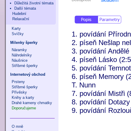
skladem
Důležitá životní témata
Další témata
Hudební
Relaxační
Karty
1. povídání Přírodn
Svíčky
2. píseň Nešlap ne
Milenky šperky
3. povídání Andělé
Náramky
Náhrdelníky
4. píseň Lásko (2:5
Náušnice
Stříbrné šperky
5. povídání Temnot
Internetový obchod
6. píseň Memory (2
Prsteny
T. Nunn
Stříbrné šperky
7. povídání Mistři (
Přívěsky
Knihy a karty
8. povídání Dotazy
Drahé kameny chmatky
Doporučujeme
9. povídání Rozlou
O mně