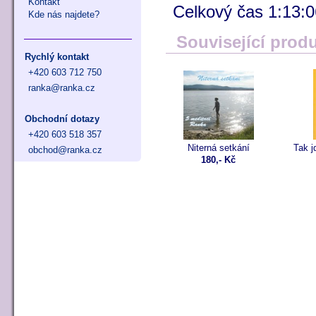
Kontakt
Celkový čas 1:13:0
Kde nás najdete?
Související prod
Rychlý kontakt
+420 603 712 750
ranka@ranka.cz
Obchodní dotazy
+420 603 518 357
Niterná setkání
Tak j
obchod@ranka.cz
180,- Kč