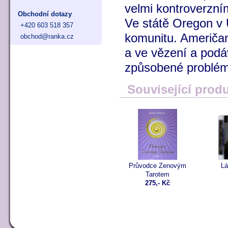
velmi kontroverzní
Obchodní dotazy
Ve státě Oregon v U
+420 603 518 357
komunitu. Američan
obchod@ranka.cz
a ve vězení a podáv
způsobené problémy
Související prod
Průvodce Zenovým
Lá
Tarotem
275,- Kč