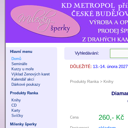
Hlavní menu
Vyhledávání:
Domů
Semináře
DŮLEŽITÉ:
13.-14. února 202
7. - 8. listopadu 
9. - 11. října 202
Kurzy u moře
Výklad Zenových karet
Kalendář akcí
Produkty Ranka
>
Knihy
Dárkové poukazy
Diaman
Produkty Ranka
Knihy
CD
Karty
Svíčky
260,- Kč
Cena
Milenky šperky
Dostupnost