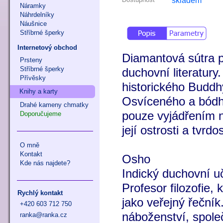
skladem
Náramky
Náhrdelníky
Náušnice
Stříbrné šperky
Internetový obchod
Diamantová sútra p
Prsteny
Stříbrné šperky
duchovní literatury.
Přívěsky
historického Buddhy
Knihy a karty
Osvíceného a bódhi
Drahé kameny chmatky
pouze vyjádřením n
Doporučujeme
její ostrosti a tvrdos
O mně
Kontakt
Osho
Kde nás najdete?
Indický duchovní uč
Profesor filozofie, 
Rychlý kontakt
jako veřejný řečník
+420 603 712 750
náboženství, společ
ranka@ranka.cz