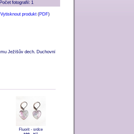
Počet fotografií: 1
Vytisknout produkt
(
PDF
)
 se mu Ježíšův dech. Duchovní
Fluorit - srdce