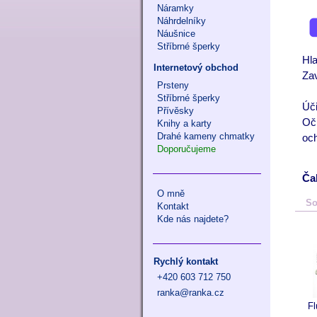
Náramky
Náhrdelníky
Náušnice
Stříbrné šperky
Hla
Internetový obchod
Zav
Prsteny
Stříbrné šperky
Úč
Přívěsky
Oči
Knihy a karty
Drahé kameny chmatky
och
Doporučujeme
Ča
O mně
So
Kontakt
Kde nás najdete?
Rychlý kontakt
+420 603 712 750
ranka@ranka.cz
Fl