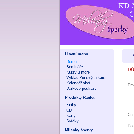
Hlavní menu
Domů
Semináře
DŮ
Kurzy u moře
Výklad Zenových karet
Kalendář akcí
Pro
Dárkové poukazy
Produkty Ranka
Knihy
CD
Ce
Karty
Svíčky
Dos
Milenky šperky