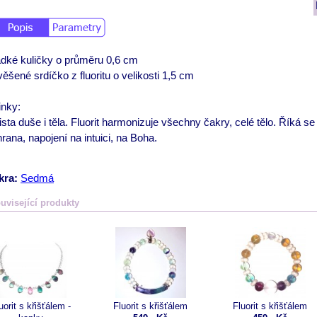
dké kuličky o průměru 0,6 cm
ěšené srdíčko z fluoritu o velikosti 1,5 cm
inky:
sta duše i těla. Fluorit harmonizuje všechny čakry, celé tělo. Říká
rana, napojení na intuici, na Boha.
kra:
Sedmá
uvisející produkty
uorit s křišťálem -
Fluorit s křišťálem
Fluorit s křišťálem