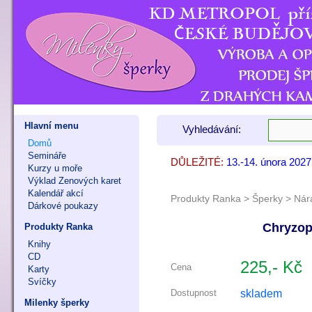
Hlavní menu
Vyhledávání:
Domů
Semináře
DŮLEŽITÉ:
13.-14. února 202
7. - 8. listopadu 
9. - 11. října 202
Kurzy u moře
Výklad Zenových karet
Kalendář akcí
Produkty Ranka
>
Šperky
>
Nár
Dárkové poukazy
Chryzop
Produkty Ranka
Knihy
CD
225,- Kč
Cena
Karty
Svíčky
skladem
Dostupnost
Milenky šperky