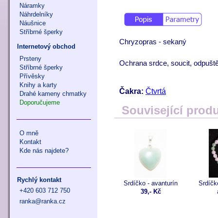
Náramky
Náhrdelníky
Náušnice
Stříbrné šperky
Chryzopras - sekaný
Internetový obchod
Prsteny
Ochrana srdce, soucit, odpuštění
Stříbrné šperky
Přívěsky
Knihy a karty
Čakra:
Čtvrtá
Drahé kameny chmatky
Doporučujeme
Související prod
O mně
Kontakt
Kde nás najdete?
Rychlý kontakt
Srdíčko - avanturín
Srdíčk
+420 603 712 750
39,- Kč
ranka@ranka.cz