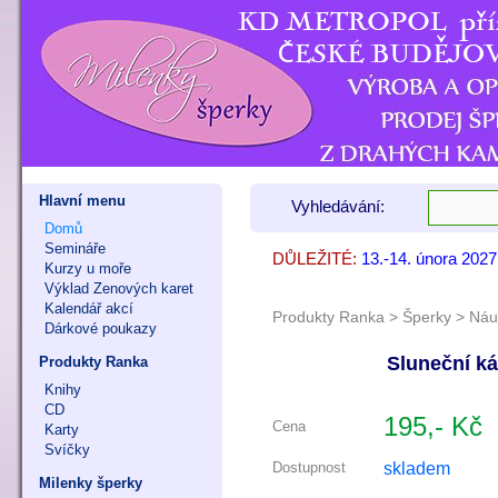
Hlavní menu
Vyhledávání:
Domů
Semináře
DŮLEŽITÉ:
13.-14. února 202
7. - 8. listopadu 
9. - 11. října 202
Kurzy u moře
Výklad Zenových karet
Kalendář akcí
Produkty Ranka
>
Šperky
>
Náu
Dárkové poukazy
Sluneční k
Produkty Ranka
Knihy
CD
195,- Kč
Cena
Karty
Svíčky
skladem
Dostupnost
Milenky šperky