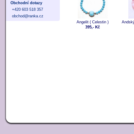
Obchodní dotazy
+420 603 518 357
obchod@ranka.cz
Angelit ( Celestin )
Andský
395,- Kč