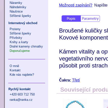
Náramky
Možnosti zapínání?
Napište 
Náhrdelníky
Náušnice
Stříbrné šperky
Internetový obchod
Prsteny
Broušené kuličky 
Stříbrné šperky
Kovové komponenty 
Přívěsky
Knihy a karty
Drahé kameny chmatky
Kámen vitality a o
Doporučujeme
vegetativního ner
působit proti strac
O mně
Kontakt
Kde nás najdete?
Čakra:
Třetí
Související prod
Rychlý kontakt
+420 603 712 750
ranka@ranka.cz