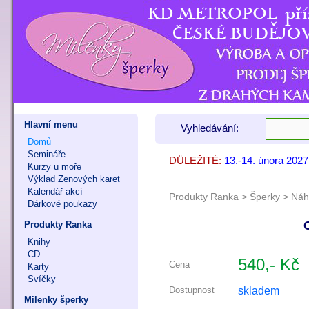
Hlavní menu
Vyhledávání:
Domů
Semináře
DŮLEŽITÉ:
13.-14. února 202
7. - 8. listopadu 
9. - 11. října 202
Kurzy u moře
Výklad Zenových karet
Kalendář akcí
Produkty Ranka
>
Šperky
>
Náhr
Dárkové poukazy
Produkty Ranka
Knihy
CD
540,- Kč
Cena
Karty
Svíčky
skladem
Dostupnost
Milenky šperky