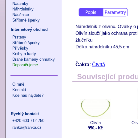
Náramky
Náhrdelníky
Náušnice
Stříbrné šperky
Náhrdelník z olivínu. Oválky o
Internetový obchod
Olivín slouží jako ochrana prot
Prsteny
žlučníku.
Stříbrné šperky
Délka náhrdelníku 45,5 cm.
Přívěsky
Knihy a karty
Drahé kameny chmatky
Čakra:
Čtvrtá
Doporučujeme
Související prod
O mně
Kontakt
Kde nás najdete?
Rychlý kontakt
+420 603 712 750
Olivín
Oli
ranka@ranka.cz
950,- Kč