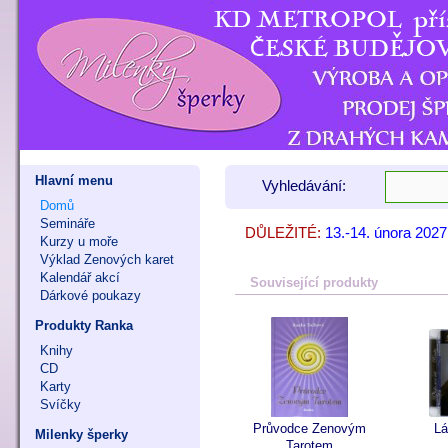
Hlavní menu
Vyhledávání:
Domů
Semináře
DŮLEŽITÉ:
13.-14. února 202
7. - 8. listopadu 
9. - 11. října 202
Kurzy u moře
Výklad Zenových karet
Kalendář akcí
Související produkty
Dárkové poukazy
Produkty Ranka
Knihy
CD
Karty
Svíčky
Průvodce Zenovým
Lá
Milenky šperky
Tarotem