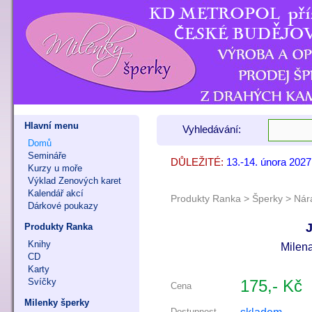
Hlavní menu
Vyhledávání:
Domů
Semináře
DŮLEŽITÉ:
13.-14. února 202
7. - 8. listopadu 
9. - 11. října 202
Kurzy u moře
Výklad Zenových karet
Kalendář akcí
Produkty Ranka
>
Šperky
>
Nár
Dárkové poukazy
J
Produkty Ranka
Knihy
Milen
CD
Karty
Svíčky
175,- Kč
Cena
Milenky šperky
Dostupnost