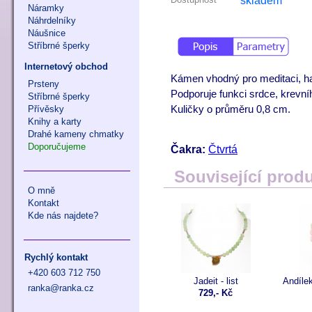
skladem
Náramky
Náhrdelníky
Náušnice
Stříbrné šperky
Internetový obchod
Kámen vhodný pro meditaci, har
Prsteny
Podporuje funkci srdce, krevního
Stříbrné šperky
Přívěsky
Kuličky o průměru 0,8 cm.
Knihy a karty
Drahé kameny chmatky
Doporučujeme
Čakra:
Čtvrtá
Související prod
O mně
Kontakt
Kde nás najdete?
Rychlý kontakt
+420 603 712 750
Jadeit - list
Andílek
ranka@ranka.cz
729,- Kč