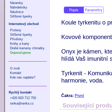
Náramky
Náhrdelníky
Náušnice
Stříbrné šperky
Koule tyrkenitu o 
Internetový obchod
Prsteny
Stříbrné šperky
Kovové komponenty 
Přívěsky
Knihy a karty
Drahé kameny chmatky
Onyx je kámen, kt
Doporučujeme
hlídá Vaš imunitní 
O mně
Tyrkenit - Komunika
Kontakt
Kde nás najdete?
harmonie, voda.
Rychlý kontakt
Čakra:
První
+420 603 712 750
ranka@ranka.cz
Související prod