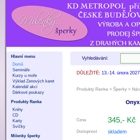
Hlavní menu
Vyhledávání:
Domů
Semináře
DŮLEŽITÉ:
13.-14. února 202
7. - 8. listopadu 
9. - 11. října 202
Kurzy u moře
Výklad Zenových karet
Kalendář akcí
Produkty Ranka
>
Šperky
>
Nár
Dárkové poukazy
Onyx 
Produkty Ranka
Knihy
CD
345,- Kč
Cena
Karty
Svíčky
skladem
Dostupnost
Milenky šperky