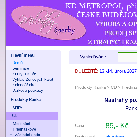
Hlavní menu
Vyhledávání:
Domů
Semináře
DŮLEŽITÉ:
13.-14. února 202
7. - 8. listopadu 
9. - 11. října 202
Kurzy u moře
Výklad Zenových karet
Kalendář akcí
Produkty Ranka
>
CD
>
Předná
Dárkové poukazy
Nástrahy poz
Produkty Ranka
Knihy
Rank
CD
Meditační
85,- Kč
Cena
Přednáškové
Základní sada
Dostupnost