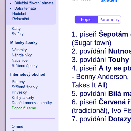
skladem
Důležitá životní témata
Další témata
Hudební
Relaxační
Karty
1. píseň
Šepotám
Svíčky
(Sugar town)
Milenky šperky
2. povídání
Nutnos
Náramky
Náhrdelníky
3. povídání
Touhy 
Náušnice
Stříbrné šperky
4. píseň
A ty se pt
Internetový obchod
- Benny Anderson,
Prsteny
Takes It All)
Stříbrné šperky
5. povídání
Bílá m
Přívěsky
Knihy a karty
6. píseň
Červená ř
Drahé kameny chmatky
Doporučujeme
(tradicionál), Ivo F
7. povídání
Dotazy
O mně