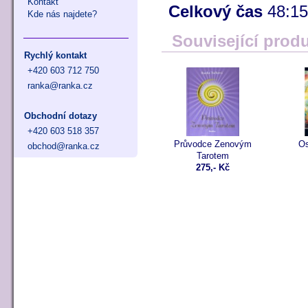
Kontakt
Celkový čas
48:15
Kde nás najdete?
Související prod
Rychlý kontakt
+420 603 712 750
ranka@ranka.cz
Obchodní dotazy
+420 603 518 357
Průvodce Zenovým
Os
obchod@ranka.cz
Tarotem
275,- Kč