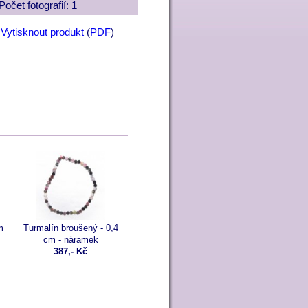
Počet fotografií: 1
Vytisknout produkt
(
PDF
)
.
m
Turmalín broušený - 0,4
cm - náramek
387,- Kč