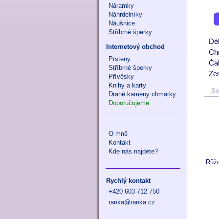
Náramky
Náhrdelníky
Náušnice
Stříbrné šperky
Dé
Internetový obchod
Chr
Prsteny
Čak
Stříbrné šperky
Ze
Přívěsky
Knihy a karty
So
Drahé kameny chmatky
Doporučujeme
O mně
Kontakt
Kde nás najdete?
Růžo
Rychlý kontakt
+420 603 712 750
ranka@ranka.cz