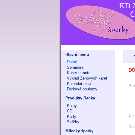
Hlavní menu
Domů
Semináře
DŮ
Kurzy u moře
Výklad Zenových karet
Kalendář akcí
Pro
Dárkové poukazy
Produkty Ranka
Knihy
CD
Ce
Karty
Svíčky
Dos
Milenky šperky