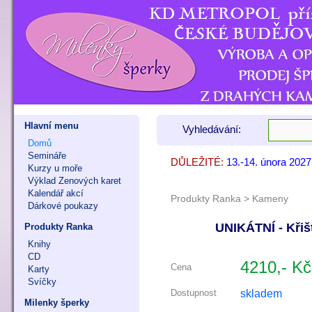
Hlavní menu
Vyhledávání:
Domů
Semináře
DŮLEŽITÉ:
13.-14. února 202
7. - 8. listopadu 
9. - 11. října 202
Kurzy u moře
Výklad Zenových karet
Kalendář akcí
Produkty Ranka
>
Kameny
Dárkové poukazy
UNIKÁTNÍ - Křiš
Produkty Ranka
Knihy
CD
4210,- Kč
Cena
Karty
Svíčky
skladem
Dostupnost
Milenky šperky