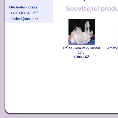
Související prod
Obchodní dotazy
+420 603 518 357
obchod@ranka.cz
Drůza - lemurský křišťál
Ametyst
- 13 cm
6300,- Kč