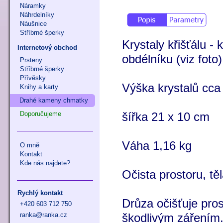
Náramky
Náhrdelníky
Náušnice
Stříbrné šperky
Krystaly křišťálu -
Internetový obchod
obdélníku (viz foto)
Prsteny
Stříbrné šperky
Přívěsky
Výška krystalů cca
Knihy a karty
Drahé kameny chmatky
Doporučujeme
šířka 21 x 10 cm
Váha 1,16 kg
O mně
Kontakt
Kde nás najdete?
Očista prostoru, těl
Rychlý kontakt
Drůza očišťuje pros
+420 603 712 750
ranka@ranka.cz
škodlivým zářením