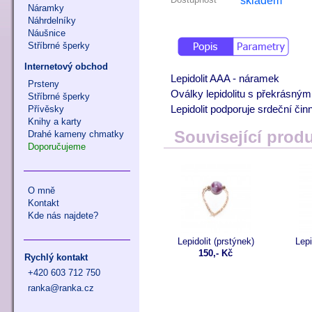
skladem
Náramky
Náhrdelníky
Náušnice
Stříbrné šperky
Internetový obchod
Lepidolit AAA - náramek
Prsteny
Oválky lepidolitu s překrásnými
Stříbrné šperky
Přívěsky
Lepidolit podporuje srdeční či
Knihy a karty
Související prod
Drahé kameny chmatky
Doporučujeme
O mně
Kontakt
Kde nás najdete?
Lepidolit (prstýnek)
Lepi
150,- Kč
Rychlý kontakt
+420 603 712 750
ranka@ranka.cz