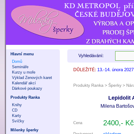
Hlavní menu
Vyhledávání:
Domů
Semináře
DŮLEŽITÉ:
13.-14. února 202
7. - 8. listopadu 
9. - 11. října 202
Kurzy u moře
Výklad Zenových karet
Kalendář akcí
Produkty Ranka
>
Šperky
>
Nár
Dárkové poukazy
Lepidolit
Produkty Ranka
Knihy
Milena Bartošov
CD
Karty
Svíčky
2400,- Kč
Cena
Milenky šperky
Dostupnost