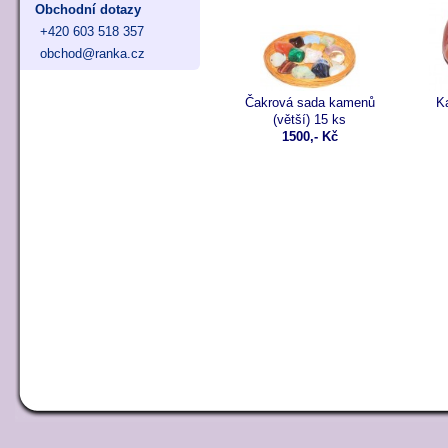
Obchodní dotazy
+420 603 518 357
obchod@ranka.cz
Čakrová sada kamenů
K
(větší) 15 ks
1500,- Kč