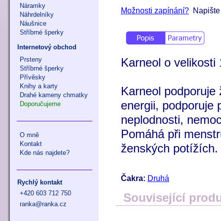
Náramky
Možnosti zapínání?
Napište 
Náhrdelníky
Náušnice
Stříbrné šperky
Internetový obchod
Prsteny
Karneol o velikosti
Stříbrné šperky
Přívěsky
Knihy a karty
Karneol podporuje 
Drahé kameny chmatky
energii, podporuje 
Doporučujeme
neplodnosti, nemoc
Pomáhá při menstru
O mně
Kontakt
ženských potížích. 
Kde nás najdete?
Čakra:
Druhá
Rychlý kontakt
+420 603 712 750
Související prod
ranka@ranka.cz