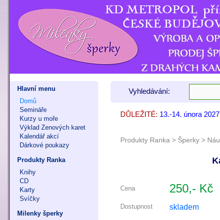
Hlavní menu
Vyhledávání:
Domů
Semináře
DŮLEŽITÉ:
13.-14. února 202
7. - 8. listopadu 
9. - 11. října 202
Kurzy u moře
Výklad Zenových karet
Kalendář akcí
Produkty Ranka
>
Šperky
>
Náu
Dárkové poukazy
K
Produkty Ranka
Knihy
CD
250,- Kč
Cena
Karty
Svíčky
skladem
Dostupnost
Milenky šperky